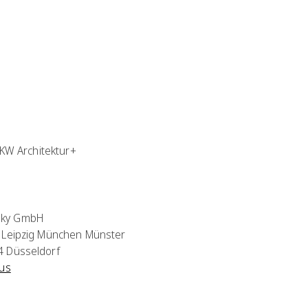
RKW Architektur+
sky GmbH
 Leipzig München Münster
4 Düsseldorf
lus