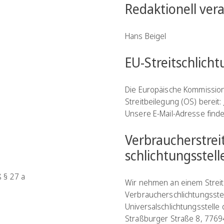
Redaktionell ver
Hans Beigel
EU-Streitschlich
Die Europäische Kommission s
Streitbeilegung (OS) bereit:
Unsere E-Mail-Adresse find
Verbraucher­strei
schlichtungs­stell
 § 27 a
Wir nehmen an einem Streit
Verbraucherschlichtungsstelle
Universalschlichtungsstelle 
Straßburger Straße 8, 7769