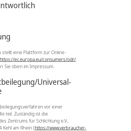
antwortlich
tung
tellt eine Plattform zur Online-
https://ec.europa.eu/consumers/odr/
.
en Sie oben im Impressum.
t­beilegung/Universal­
e
beilegungsverfahren vor einer
 teil. Zuständig ist die
des Zentrums für Schlichtung e.V.,
4 Kehl am Rhein (
https://www.verbraucher-